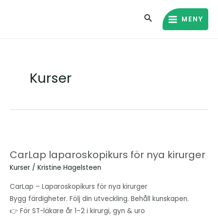
Hoppa
MAIN
Sök
till
MENY
MENU
innehåll
Kurser
CarLap
laparoskopikurs
CarLap laparoskopikurs för nya kirurger
för
Kurser
/
Kristine Hagelsteen
nya
kirurger
CarLap – Laparoskopikurs för nya kirurger
Bygg färdigheter. Följ din utveckling. Behåll kunskapen.
👉 För ST-läkare år 1–2 i kirurgi, gyn & uro