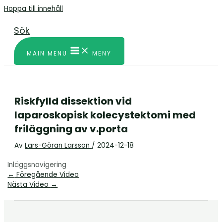
Hoppa till innehåll
Sök
MAIN MENU
MENY
Riskfylld dissektion vid
laparoskopisk kolecystektomi med
friläggning av v.porta
Av
Lars-Göran Larsson
/
2024-12-18
Inläggsnavigering
←
Föregående Video
Nästa Video
→