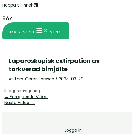
Hoppa till innehåll
Sök
MAIN MENU
MENY
Laparoskopisk extirpation av
torkverad bimjälte
Av
Lars-Göran Larsson
/
2024-03-29
Inläggsnavigering
←
Föregående Video
Nästa Video
→
Logga in