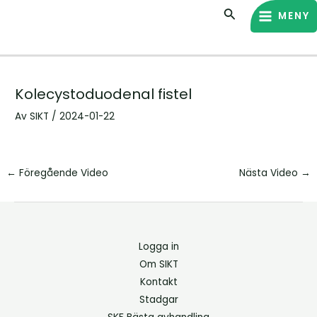
Hoppa
Inläggsnavigering
MAIN
Sök
MENY
till
MENU
innehåll
Kolecystoduodenal fistel
Av
SIKT
/
2024-01-22
←
Föregående Video
Nästa Video
→
Logga in
Om SIKT
Kontakt
Stadgar