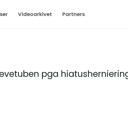
ser
Videoarkivet
Partners
eevetuben pga hiatushernierin