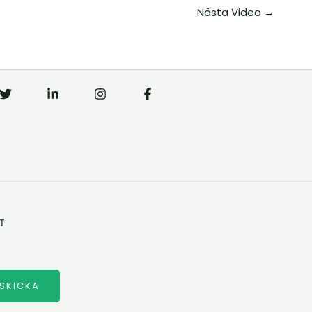
Nästa Video
→
T
SKICKA