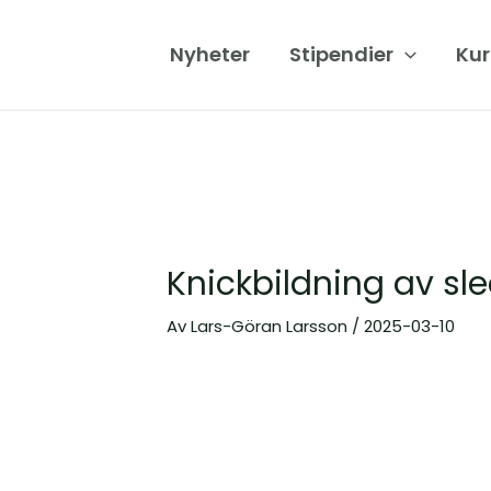
Hoppa
Inläggsnavigering
till
Nyheter
Stipendier
Kur
innehåll
Knickbildning av sl
Av
Lars-Göran Larsson
/
2025-03-10