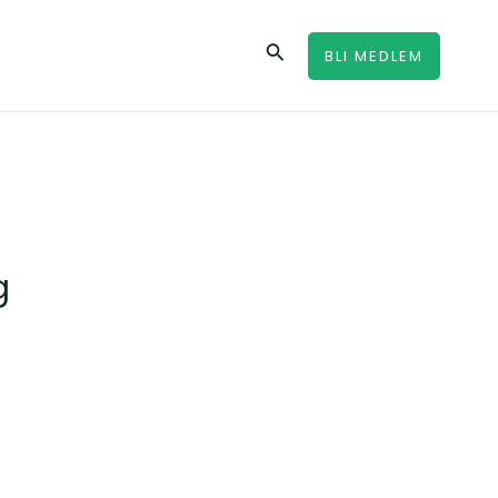
Sök
BLI MEDLEM
g