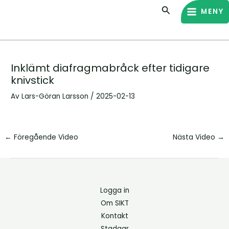
Hoppa
Inläggsnavigering
MAIN
Sök
MENY
till
MENU
innehåll
Inklämt diafragmabråck efter tidigare
knivstick
Av
Lars-Göran Larsson
/
2025-02-13
←
Föregående Video
Nästa Video
→
Logga in
Om SIKT
Kontakt
Stadgar